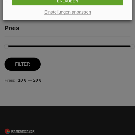
ERLAUBEN
Zubehör
(3)
Einstellungen anpassen
Preis
Mi
M
FILTER
Pr
Pr
Preis:
10 €
—
20 €