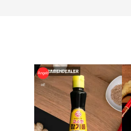
Angeb
ot!