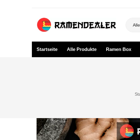
Alle
Startseite
Alle Produkte
Ramen Box
Startseite
Alle P
SALE
Blog
St