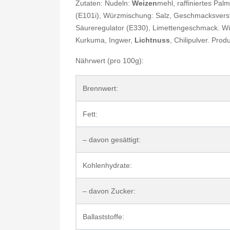
Zutaten: Nudeln:
Weizen
mehl, raffiniertes Pal
(E101i), Würzmischung: Salz, Geschmacksverstä
Säureregulator (E330), Limettengeschmack. Würz
Kurkuma, Ingwer,
Lichtnuss
, Chilipulver. Pro
Nährwert (pro 100g):
Brennwert:
Fett:
– davon gesättigt:
Kohlenhydrate:
– davon Zucker:
Ballaststoffe: