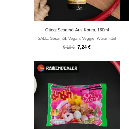
Ottogi Sesamöl Aus Korea, 160ml
SALE
,
Sesamöl
,
Vegan
,
Veggie
,
Würzmittel
Ursprünglicher
Aktueller
7,24
€
9,10
€
Preis
Preis
war:
ist:
9,10 €
7,24 €.