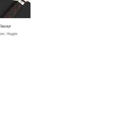
Flavour
wan
,
Veggie