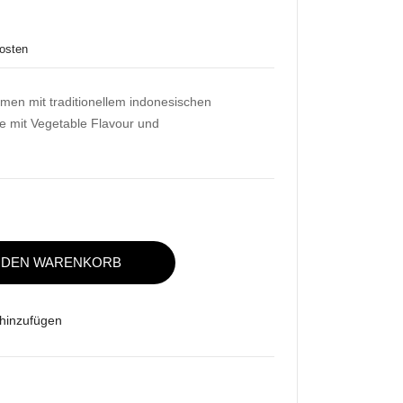
yan
Noo
g
dle
osten
Jjaj
Box
ang
men mit traditionellem indonesischen
e mit Vegetable Flavour und
N DEN WARENKORB
 hinzufügen