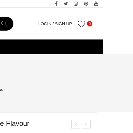
LOGIN
/
SIGN UP
0
our
e Flavour
am
ire-