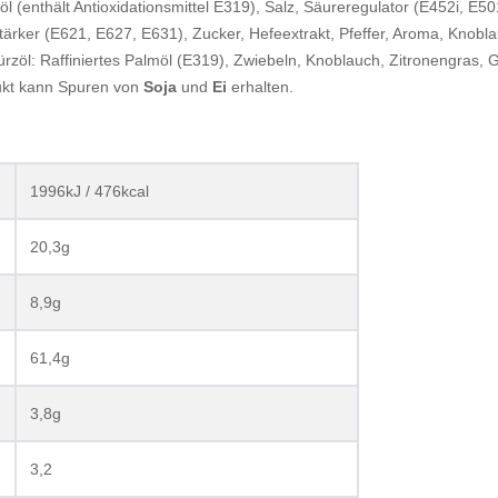
möl (enthält Antioxidationsmittel E319), Salz, Säureregulator (E452i, E50
rker (E621, E627, E631), Zucker, Hefeextrakt, Pfeffer, Aroma, Knoblau
öl: Raffiniertes Palmöl (E319), Zwiebeln, Knoblauch, Zitronengras, Gal
dukt kann Spuren von
Soja
und
Ei
erhalten.
1996kJ / 476kcal
20,3g
8,9g
61,4g
3,8g
3,2