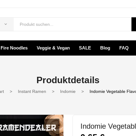
Fire Noodles
Veggie & Vegan
SALE
Blog
FAQ
rodukte
Ramen Box
Fire Noodles
Veggie & Vegan
Produktdetails
FAQ
art
>
Instant Ramen
>
Indomie
>
Indomie Vegetable Flav
Indomie Vegetabl