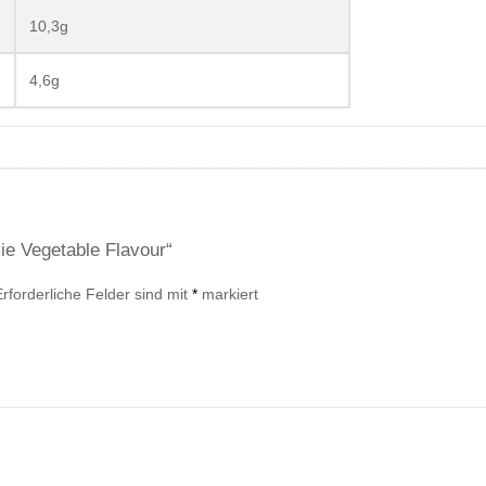
10,3g
4,6g
ie Vegetable Flavour“
Erforderliche Felder sind mit
*
markiert