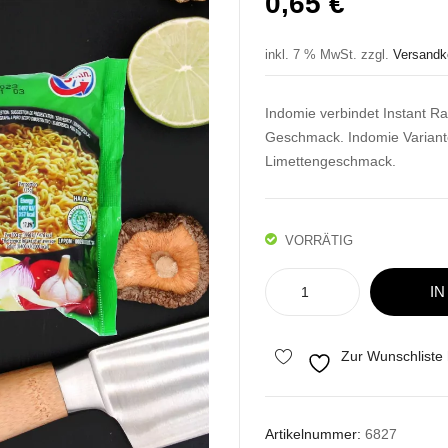
0,65
€
inkl. 7 % MwSt.
zzgl.
Versandk
Indomie verbindet Instant Ra
Geschmack. Indomie Variant
Limettengeschmack.
VORRÄTIG
Indomie
I
Vegetable
Flavour
Menge
Zur Wunschliste
Artikelnummer:
6827