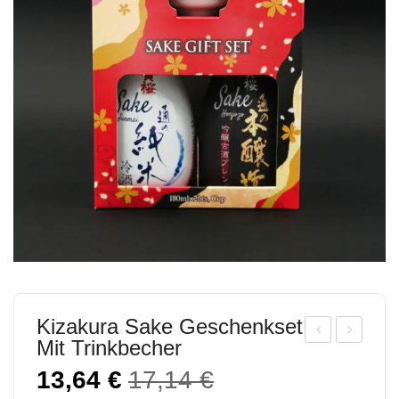
Kizakura Sake Geschenkset
Mit Trinkbecher
hiita
rigin
Ursprünglicher
Aktueller
13,64
€
17,14
€
ke
al