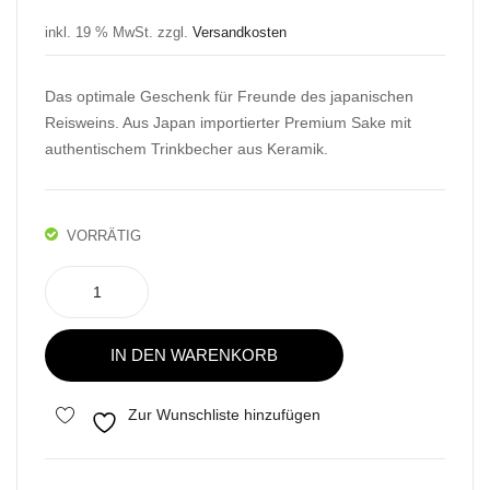
Preis
Preis
Pilz
Ma
war:
ist:
inkl. 19 % MwSt.
zzgl.
Versandkosten
e
kge
17,14 €
13,64 €.
getr
olli
Das optimale Geschenk für Freunde des japanischen
ock
Ban
Reisweins. Aus Japan importierter Premium Sake mit
net
ane
authentischem Trinkbecher aus Keramik.
100
g
VORRÄTIG
Kizakura
Sake
Geschenkset
IN DEN WARENKORB
mit
Trinkbecher
Menge
Zur Wunschliste hinzufügen