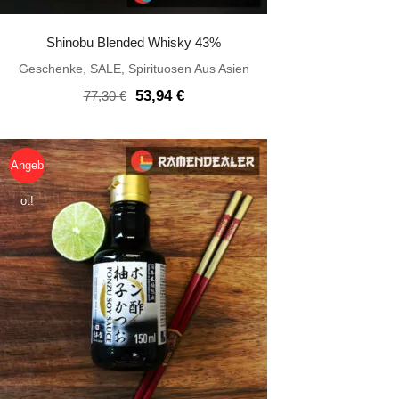
Shinobu Blended Whisky 43%
Geschenke
,
SALE
,
Spirituosen Aus Asien
Ursprünglicher
Aktueller
53,94
€
77,30
€
Preis
Preis
war:
ist:
77,30 €
53,94 €.
Angeb
ot!