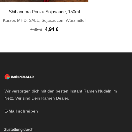
Shibanuma Ponzu Sojasauce, 150ml
Kurzes MHD
,
SALE
,
Sojasaucen
,
Würzmittel
Ursprünglicher
Aktueller
4,94
€
7,08
€
Preis
Preis
war:
ist:
7,08 €
4,94 €.
Wir versorgen dich mit den besten Instant Ramen Nudeln im
Netz. Wir sind Dein Ramen Dealer.
E-Mail schreiben