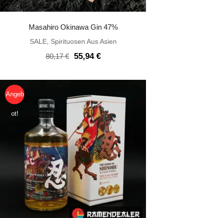
Masahiro Okinawa Gin 47%
SALE
,
Spirituosen Aus Asien
Ursprünglicher
Aktueller
55,94
€
80,17
€
Preis
Preis
war:
ist:
80,17 €
55,94 €.
Angeb
ot!