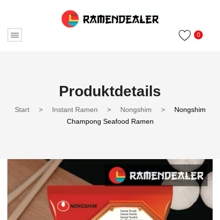
0
Produktdetails
Start
>
Instant Ramen
>
Nongshim
>
Nongshim
Champong Seafood Ramen