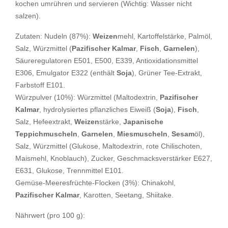
kochen umrühren und servieren (Wichtig: Wasser nicht
salzen).
Zutaten: Nudeln (87%):
Weizen
mehl, Kartoffelstärke, Palmöl,
Salz, Würzmittel (
Pazifischer Kalmar
,
Fisch
,
Garnelen
),
Säureregulatoren E501, E500, E339, Antioxidationsmittel
E306, Emulgator E322 (enthält
Soja
), Grüner Tee-Extrakt,
Farbstoff E101.
Würzpulver (10%): Würzmittel (Maltodextrin,
Pazifischer
Kalmar
, hydrolysiertes pflanzliches Eiweiß (
Soja
),
Fisch
,
Salz, Hefeextrakt,
Weizen
stärke,
Japanische
Teppichmuscheln
,
Garnelen
,
Miesmuscheln
,
Sesam
öl),
Salz, Würzmittel (Glukose, Maltodextrin, rote Chilischoten,
Maismehl, Knoblauch), Zucker, Geschmacksverstärker E627,
E631, Glukose, Trennmittel E101.
Gemüse-Meeresfrüchte-Flocken (3%): Chinakohl,
Pazifischer Kalmar
, Karotten, Seetang, Shiitake.
Nährwert (pro 100 g):