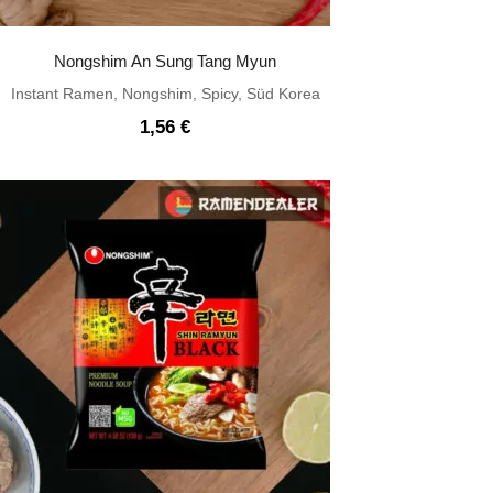
Nongshim An Sung Tang Myun
Instant Ramen
,
Nongshim
,
Spicy
,
Süd Korea
1,56
€