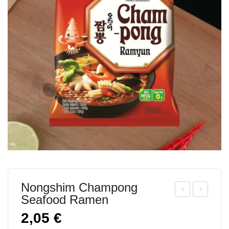
Nongshim Champong
Seafood Ramen
ong
ong
2,05
€
shi
shi