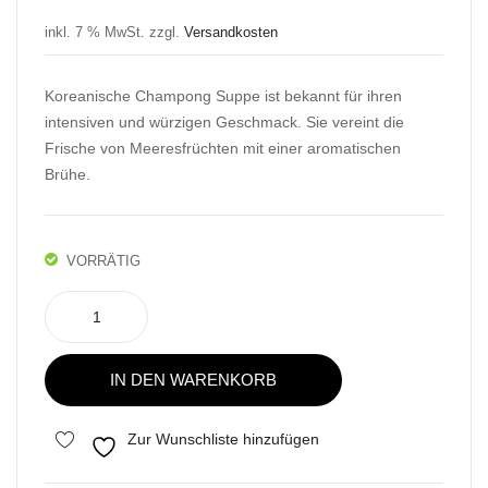
m
m
inkl. 7 % MwSt.
zzgl.
Versandkosten
Sup
See
er
food
Koreanische Champong Suppe ist bekannt für ihren
Spi
Ra
intensiven und würzigen Geschmack. Sie vereint die
cy
my
Frische von Meeresfrüchten mit einer aromatischen
Red
un
Brühe.
Shi
n
Ra
VORRÄTIG
my
Nongshim
un
Champong
Seafood
IN DEN WARENKORB
Ramen
Menge
Zur Wunschliste hinzufügen