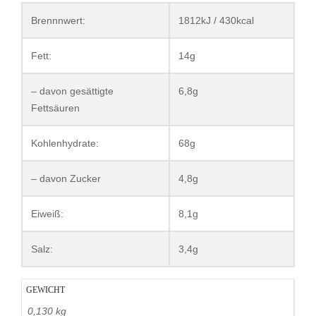
Brennnwert:
1812kJ / 430kcal
Fett:
14g
– davon gesättigte
6,8g
Fettsäuren
Kohlenhydrate:
68g
– davon Zucker
4,8g
Eiweiß:
8,1g
Salz:
3,4g
GEWICHT
0,130 kg