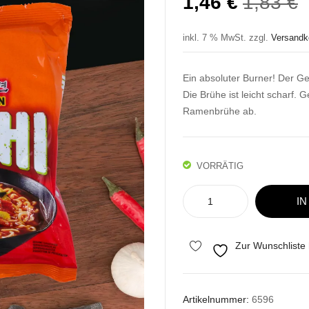
U
A
1,46
€
1,83
€
P
P
w
i
inkl. 7 % MwSt.
zzgl.
Versandk
1
1
Ein absoluter Burner! Der 
Die Brühe ist leicht scharf.
Ramenbrühe ab.
VORRÄTIG
Nongshim
I
Kimchi
Ramyun
Menge
Zur Wunschliste
Artikelnummer:
6596