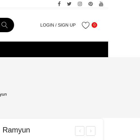
LOGIN
/
SIGN UP
0
yun
i Ramyun
ong
ei