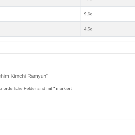
9,6g
4,5g
gshim Kimchi Ramyun“
Erforderliche Felder sind mit
*
markiert