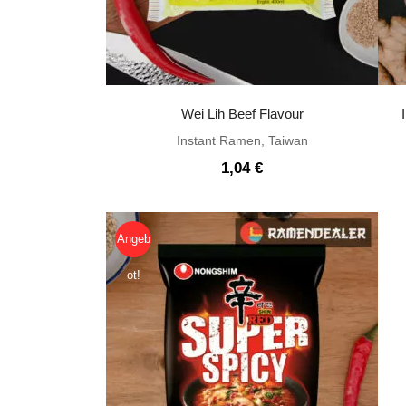
Wei Lih Beef Flavour
Instant Ramen
,
Taiwan
1,04
€
Angeb
ot!