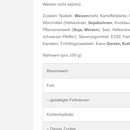
Wasser nicht salzen).
Zutaten: Nudeln:
Weizen
mehl, Kartoffelstärke,
Würzmittel (Hefeextrakt,
Sojabohnen
, Knoblau
Pflanzeneiweiß (
Soja, Weizen
), Salz, Hefeextr
schwarzer Pfeffer), Säuerungsmittel: E330, Far
Karotten, Frühlingszwiebeln. Kann
Gerste, Kreb
Nährwert (pro 100 g):
Brennnwert:
Fett:
– gesättigte Fettsäuren
Kohlenhydrate:
– Davon Zucker