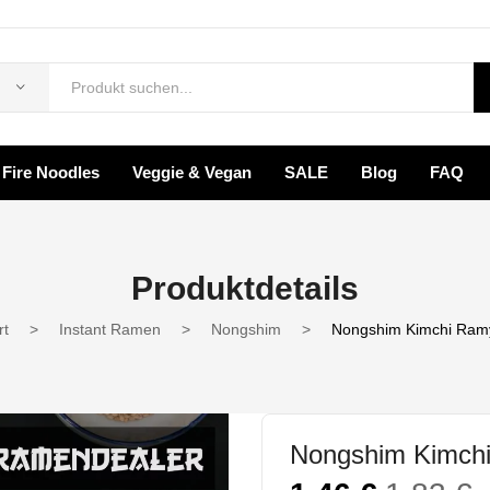
Fire Noodles
Veggie & Vegan
SALE
Blog
FAQ
rodukte
Ramen Box
Fire Noodles
Veggie & Vegan
Produktdetails
FAQ
rt
>
Instant Ramen
>
Nongshim
>
Nongshim Kimchi Ram
Nongshim Kimch