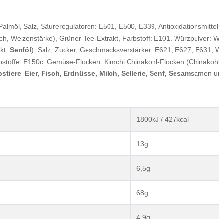
 Palmöl, Salz, Säureregulatoren: E501, E500, E339, Antioxidationsmitte
ch, Weizenstärke), Grüner Tee-Extrakt, Farbstoff: E101. Würzpulver: Wür
akt,
Senföl
), Salz, Zucker, Geschmacksverstärker: E621, E627, E631, W
bstoffe: E150c. Gemüse-Flocken: Kimchi Chinakohl-Flocken (Chinakohl,
stiere, Eier, Fisch, Erdnüsse, Milch, Sellerie, Senf, Sesam
samen 
1800kJ / 427kcal
13g
6,5g
68g
4,9g