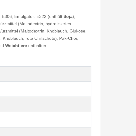
l: E306, Emulgator: E322 (enthält
Soja
),
zmittel (Maltodextrin, hydrolisiertes
ürzmittel (Maltodextrin, Knoblauch, Glukose,
 Knoblauch, rote Chilischote), Pak-Choi,
und
Weichtiere
enthalten.