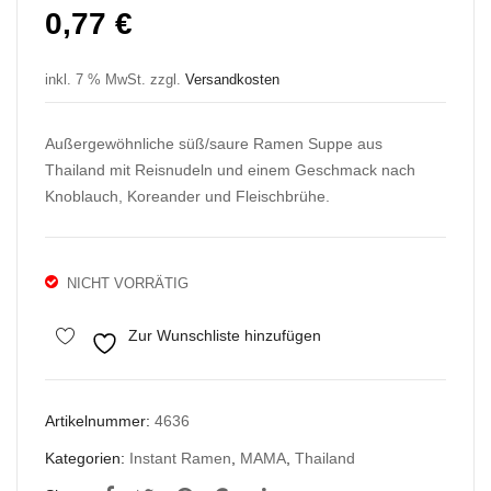
De
Fu
0,77
€
ma
Hot
e
Bee
inkl. 7 % MwSt.
zzgl.
Versandkosten
Ra
f
me
Noo
Außergewöhnliche süß/saure Ramen Suppe aus
n
dle
Thailand mit Reisnudeln und einem Geschmack nach
Five
Knoblauch, Koreander und Fleischbrühe.
Spi
ces
Bee
NICHT VORRÄTIG
f
Zur Wunschliste hinzufügen
Artikelnummer:
4636
Kategorien:
Instant Ramen
,
MAMA
,
Thailand