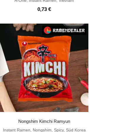
A-One
,
Instant Ramen
,
Vietnam
0,73
€
Nongshim Kimchi Ramyun
Instant Ramen
,
Nongshim
,
Spicy
,
Süd Korea