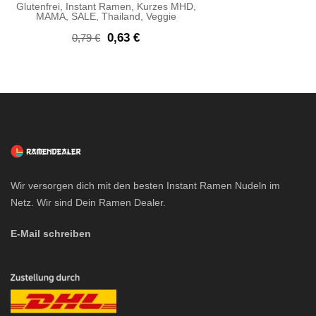
Glutenfrei
,
Instant Ramen
,
Kurzes MHD
,
MAMA
,
SALE
,
Thailand
,
Veggie
Ursprünglicher
Aktueller
0,63
€
0,79
€
Preis
Preis
war:
ist:
0,79 €
0,63 €.
Wir versorgen dich mit den besten Instant Ramen Nudeln im
Netz. Wir sind Dein Ramen Dealer.
E-Mail schreiben