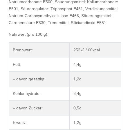
Natriumcarbonate E500, Säuerungsmittel: Kaliumcarbonate
E501, Säureregulator: Triphosphat E451, Verdickungsmittel:
Natrium-Carboxymethylcellulose E466, Säuerungsmittel:
Citronensäure E330, Trennmittel: Siliciumdioxid E551
Nährwert (pro 100 g):
Brennwert:
252kJ / 60kcal
Fett:
4,4g
– davon gesättigt:
1,2g
Kohlenhydrate:
8,4g
– davon Zucker:
0,5g
Eiweiß:
1,2g