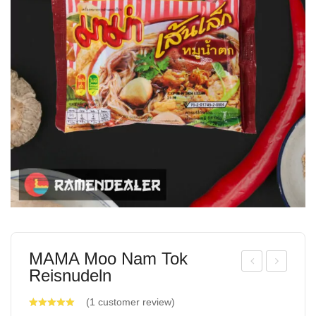
MAMA Moo Nam Tok
Reisnudeln
issi
ang
n
Shi
(
1
customer review)