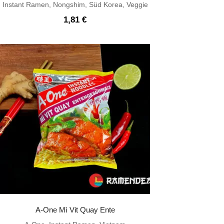
Instant Ramen
,
Nongshim
,
Süd Korea
,
Veggie
1,81
€
A-One Mì Vit Quay Ente