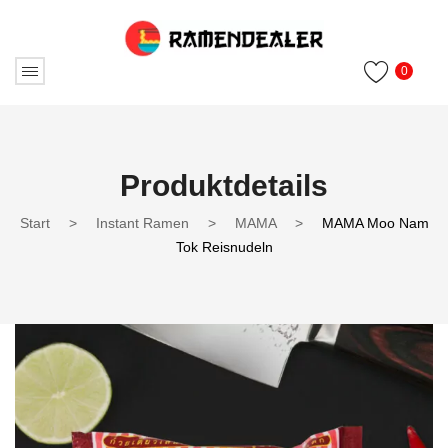
0
Produktdetails
Start
>
Instant Ramen
>
MAMA
>
MAMA Moo Nam
Tok Reisnudeln