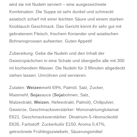
wird sie mit Nudeln serviert – eine ausgezeichnete
Kombination. Die Suppe ist sehr dunkel und schmeckt
asiatisch scharf mit einer leichten Säure und einem starken
Knoblauch Geschmack. Das Gericht könnt ihr sehr gut mit
gebratenem Fleisch, frischem Koriander und asiatischen
Bohnensprossen aufwerten. Guten Appetit!
Zubereitung: Gebe die Nudeln und den Inhalt der
Gewürzpäckchen in eine Schale und übergieße alle mit 300
ml kochendem Wasser. Die Nudeln für 3 Minuten abgedeckt
ziehen lassen. Umrühren und servieren.
Zutaten:
Weizen
mehl 69%, Palmöl, Salz, Zucker,
Maismehl,
Soja
sauce (
Soja
bohnen, Salz,
Malzextrakt,
Weizen
, Hefeextrakt, Palmöl), Chilipulver,
Gewürze, Geschmacksverstärker: Mononatriumglutamat
E621, Geschmacksverstärker: Dinatrium-5-ribonucleotid
E635, Farbstoff: Zuckerkulör E150, Aroma 0,47%,
getrocknete Frühlingszwiebeln, Säuerungsmittel: