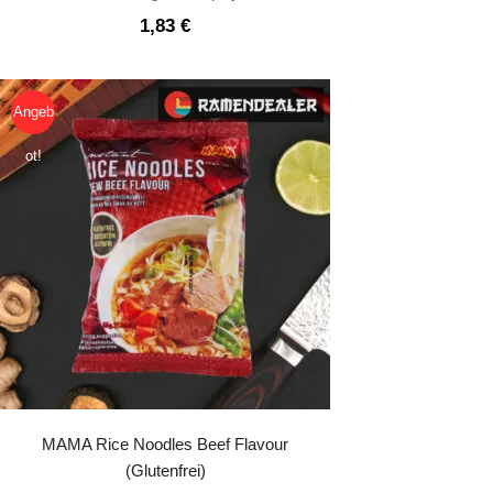
1,83
€
Angeb
ot!
MAMA Rice Noodles Beef Flavour
(Glutenfrei)