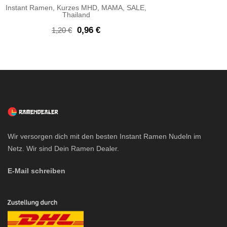
Instant Ramen
,
Kurzes MHD
,
MAMA
,
SALE
,
Thailand
Ursprünglicher
Aktueller
0,96
€
1,20
€
Preis
Preis
war:
ist:
1,20 €
0,96 €.
Wir versorgen dich mit den besten Instant Ramen Nudeln im
Netz. Wir sind Dein Ramen Dealer.
E-Mail schreiben