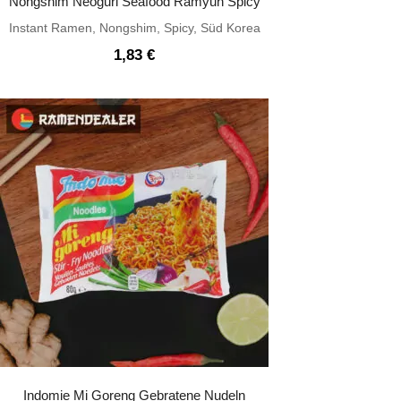
Nongshim Neoguri Seafood Ramyun Spicy
Instant Ramen
,
Nongshim
,
Spicy
,
Süd Korea
1,83
€
Indomie Mi Goreng Gebratene Nudeln