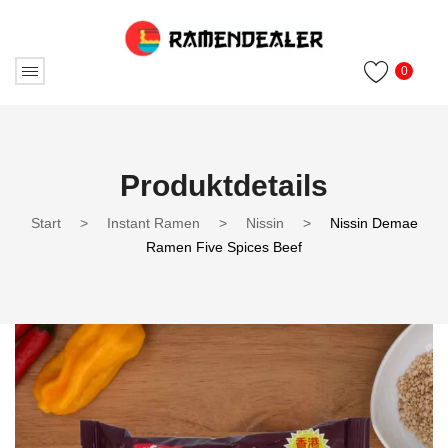
0
Produktdetails
Start
>
Instant Ramen
>
Nissin
>
Nissin Demae
Ramen Five Spices Beef