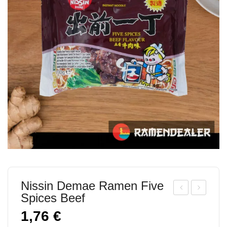
Nissin Demae Ramen Five
Spices Beef
ei
AM
1,76
€
Lih
A