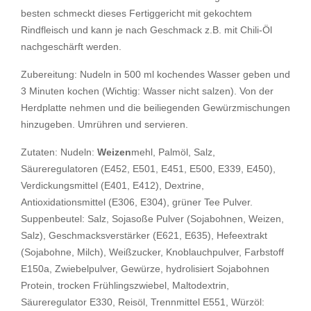
besten schmeckt dieses Fertiggericht mit gekochtem
Rindfleisch und kann je nach Geschmack z.B. mit Chili-Öl
nachgeschärft werden.
Zubereitung: Nudeln in 500 ml kochendes Wasser geben und
3 Minuten kochen (Wichtig: Wasser nicht salzen). Von der
Herdplatte nehmen und die beiliegenden Gewürzmischungen
hinzugeben. Umrühren und servieren.
Zutaten: Nudeln:
Weizen
mehl, Palmöl, Salz,
Säureregulatoren (E452, E501, E451, E500, E339, E450),
Verdickungsmittel (E401, E412), Dextrine,
Antioxidationsmittel (E306, E304), grüner Tee Pulver.
Suppenbeutel: Salz, Sojasoße Pulver (Sojabohnen, Weizen,
Salz), Geschmacksverstärker (E621, E635), Hefeextrakt
(Sojabohne, Milch), Weißzucker, Knoblauchpulver, Farbstoff
E150a, Zwiebelpulver, Gewürze, hydrolisiert Sojabohnen
Protein, trocken Frühlingszwiebel, Maltodextrin,
Säureregulator E330, Reisöl, Trennmittel E551, Würzöl: