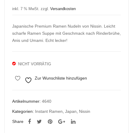
Bee
Mo
inkl. 7 % MwSt.
zzgl.
Versandkosten
f
o
Flav
Na
Japanische Premium Ramen Nudeln von Nissin. Leicht
our
m
scharfe Ramen Suppe mit Geschmack nach Rinderbrühe,
Tok
Anis und Umami. Echt lecker!
Rei
snu
deln
NICHT VORRÄTIG
Zur Wunschliste hinzufügen
Artikelnummer:
4640
Kategorien:
Instant Ramen
,
Japan
,
Nissin
Share