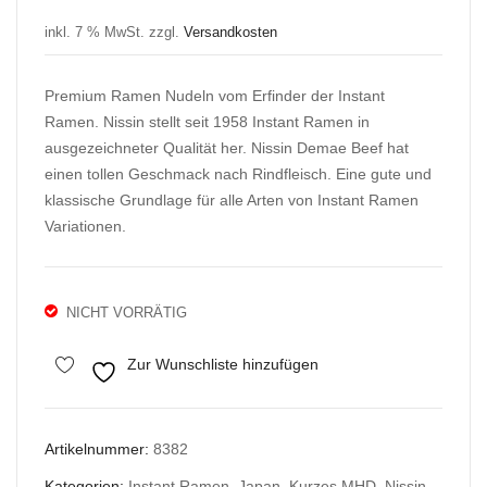
Preis
Preis
Sob
De
war:
ist:
inkl. 7 % MwSt.
zzgl.
Versandkosten
a
ma
2,38 €
1,90 €.
Cla
e
Premium Ramen Nudeln vom Erfinder der Instant
ssic
Ra
Ramen. Nissin stellt seit 1958 Instant Ramen in
Wo
me
ausgezeichneter Qualität her. Nissin Demae Beef hat
k
n
einen tollen Geschmack nach Rindfleisch. Eine gute und
Styl
Jap
klassische Grundlage für alle Arten von Instant Ramen
e
ane
Variationen.
se
Cur
ry
NICHT VORRÄTIG
Zur Wunschliste hinzufügen
Artikelnummer:
8382
Kategorien:
Instant Ramen
,
Japan
,
Kurzes MHD
,
Nissin
,