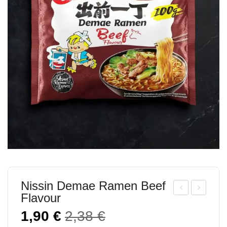
Nissin Demae Ramen Beef
Flavour
issi
issi
Ursprünglicher
Aktueller
1,90
€
2,38
€
n
n