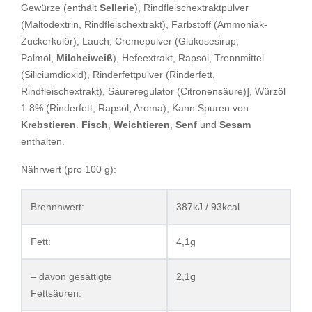
Gewürze (enthält
Sellerie
), Rindfleischextraktpulver
(Maltodextrin, Rindfleischextrakt), Farbstoff (Ammoniak-
Zuckerkulör), Lauch, Cremepulver (Glukosesirup,
Palmöl,
Milcheiweiß
), Hefeextrakt, Rapsöl, Trennmittel
(Siliciumdioxid), Rinderfettpulver (Rinderfett,
Rindfleischextrakt), Säureregulator (Citronensäure)], Würzöl
1.8% (Rinderfett, Rapsöl, Aroma), Kann Spuren von
Krebstieren
.
Fisch
,
Weichtieren
,
Senf
und
Sesam
enthalten.
Nährwert (pro 100 g):
Brennnwert:
387kJ / 93kcal
Fett:
4,1g
– davon gesättigte
2,1g
Fettsäuren: