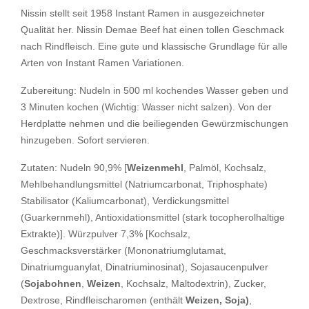
Nissin stellt seit 1958 Instant Ramen in ausgezeichneter
Qualität her. Nissin Demae Beef hat einen tollen Geschmack
nach Rindfleisch. Eine gute und klassische Grundlage für alle
Arten von Instant Ramen Variationen.
Zubereitung: Nudeln in 500 ml kochendes Wasser geben und
3 Minuten kochen (Wichtig: Wasser nicht salzen). Von der
Herdplatte nehmen und die beiliegenden Gewürzmischungen
hinzugeben. Sofort servieren.
Zutaten: Nudeln 90,9% [
Weizenmehl
, Palmöl, Kochsalz,
Mehlbehandlungsmittel (Natriumcarbonat, Triphosphate)
Stabilisator (Kaliumcarbonat), Verdickungsmittel
(Guarkernmehl), Antioxidationsmittel (stark tocopherolhaltige
Extrakte)]. Würzpulver 7,3% [Kochsalz,
Geschmacksverstärker (Mononatriumglutamat,
Dinatriumguanylat, Dinatriuminosinat), Sojasaucenpulver
(
Sojabohnen
,
Weizen
, Kochsalz, Maltodextrin), Zucker,
Dextrose, Rindfleischaromen (enthält
Weizen, Soja)
,