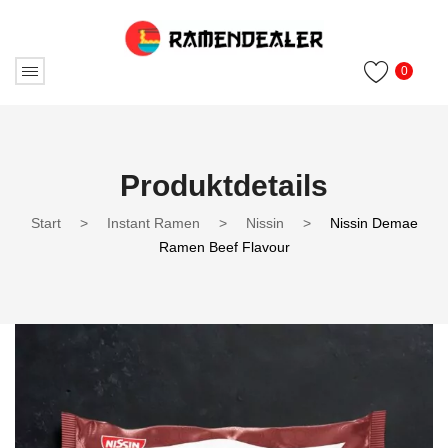
0
Produktdetails
Start
>
Instant Ramen
>
Nissin
>
Nissin Demae
Ramen Beef Flavour