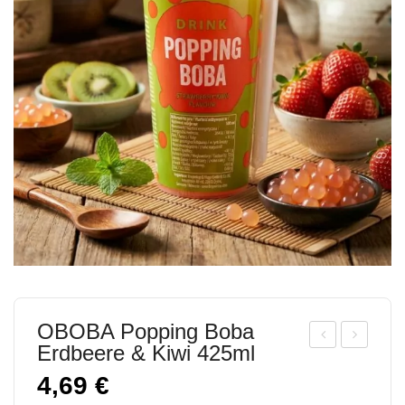
OBOBA Popping Boba
Erdbeere & Kiwi 425ml
BO
BO
4,69
€
BA
BA