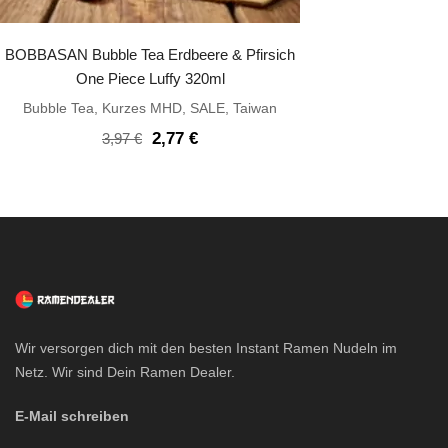
BOBBASAN Bubble Tea Erdbeere & Pfirsich
One Piece Luffy 320ml
Bubble Tea
,
Kurzes MHD
,
SALE
,
Taiwan
Ursprünglicher
Aktueller
2,77
€
3,97
€
Preis
Preis
war:
ist:
3,97 €
2,77 €.
Wir versorgen dich mit den besten Instant Ramen Nudeln im
Netz. Wir sind Dein Ramen Dealer.
E-Mail schreiben