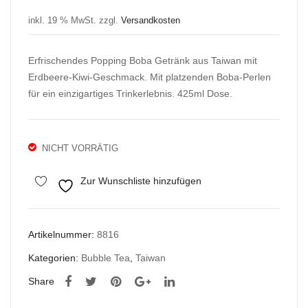
Pop
Pop
inkl. 19 % MwSt.
zzgl.
Versandkosten
ping
ping
Bob
Bob
Erfrischendes Popping Boba Getränk aus Taiwan mit
a
a
Erdbeere-Kiwi-Geschmack. Mit platzenden Boba-Perlen
Erd
Mar
für ein einzigartiges Trinkerlebnis. 425ml Dose.
bee
acuj
re &
a &
Mar
Ma
NICHT VORRÄTIG
acuj
ngo
a
Grü
Zur Wunschliste hinzufügen
425
ntee
ml
425
Artikelnummer:
8816
ml
Kategorien:
Bubble Tea
,
Taiwan
Share