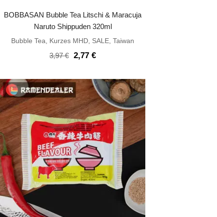
BOBBASAN Bubble Tea Litschi & Maracuja
Naruto Shippuden 320ml
Bubble Tea
,
Kurzes MHD
,
SALE
,
Taiwan
Ursprünglicher
Aktueller
2,77
€
3,97
€
Preis
Preis
war:
ist:
3,97 €
2,77 €.