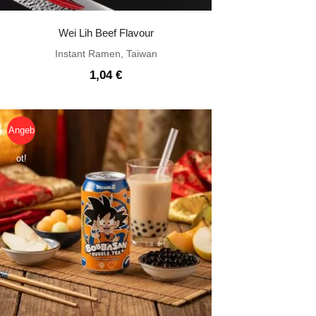
Wei Lih Beef Flavour
Instant Ramen
,
Taiwan
1,04
€
Angeb
ot!