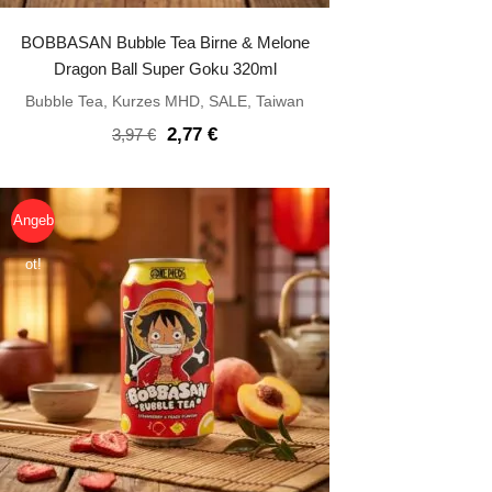
BOBBASAN Bubble Tea Birne & Melone
Dragon Ball Super Goku 320ml
Bubble Tea
,
Kurzes MHD
,
SALE
,
Taiwan
Ursprünglicher
Aktueller
2,77
€
3,97
€
Preis
Preis
war:
ist:
3,97 €
2,77 €.
Angeb
ot!