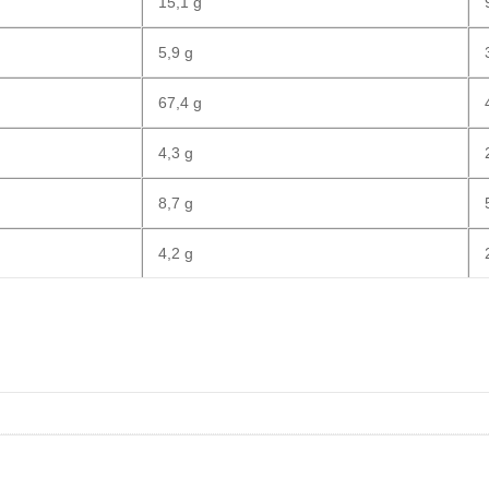
15,1 g
9
5,9 g
3
67,4 g
4
4,3 g
2
8,7 g
5
4,2 g
2