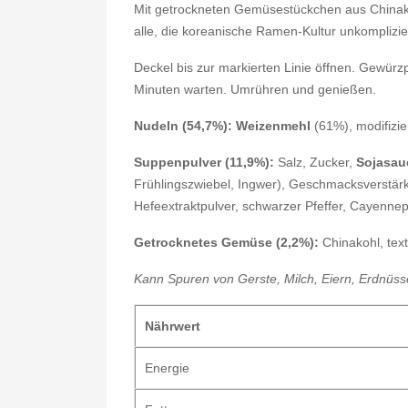
Mit getrockneten Gemüsestückchen aus Chinakohl
alle, die koreanische Ramen-Kultur unkomplizie
Deckel bis zur markierten Linie öffnen. Gewür
Minuten warten. Umrühren und genießen.
Nudeln (54,7%):
Weizenmehl
(61%), modifizie
Suppenpulver (11,9%):
Salz, Zucker,
Sojasau
Frühlingszwiebel, Ingwer), Geschmacksverstärke
Hefeextraktpulver, schwarzer Pfeffer, Cayennepf
Getrocknetes Gemüse (2,2%):
Chinakohl, text
Kann Spuren von Gerste, Milch, Eiern, Erdnüsse
Nährwert
Energie