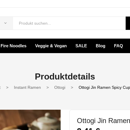
Fire Noodles
Veggie & Vegan
SALE
Blog
FAQ
rodukte
Ramen Box
Fire Noodles
Veggie & Vegan
Produktdetails
FAQ
t
>
Instant Ramen
>
Ottogi
>
Ottogi Jin Ramen Spicy Cu
Ottogi Jin Rame