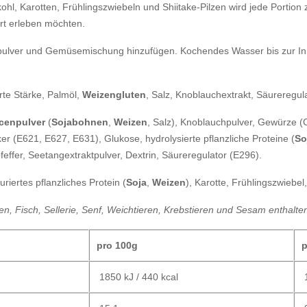
, Karotten, Frühlingszwiebeln und Shiitake-Pilzen wird jede Portion z
rt erleben möchten.
zpulver und Gemüsemischung hinzufügen. Kochendes Wasser bis zur Inne
rte Stärke, Palmöl,
Weizengluten
, Salz, Knoblauchextrakt, Säureregul
cenpulver
(
Sojabohnen
,
Weizen
, Salz), Knoblauchpulver, Gewürze (C
r (E621, E627, E631), Glukose, hydrolysierte pflanzliche Proteine (
So
effer, Seetangextraktpulver, Dextrin, Säureregulator (E296).
uriertes pflanzliches Protein (
Soja
,
Weizen
), Karotte, Frühlingszwiebel
n, Fisch, Sellerie, Senf, Weichtieren, Krebstieren und Sesam enthalte
pro 100g
p
1850 kJ / 440 kcal
1