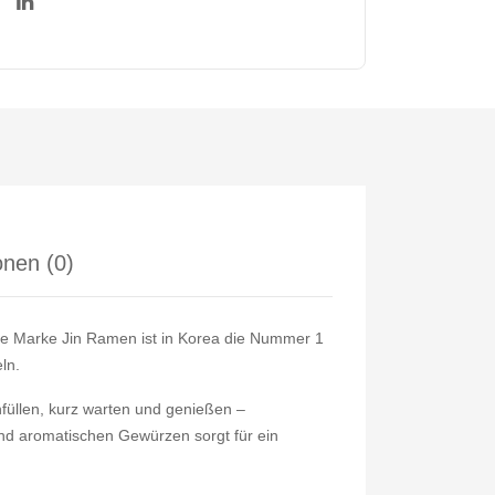
u
320
ml
nen (0)
Die Marke Jin Ramen ist in Korea die Nummer 1
ln.
nfüllen, kurz warten und genießen –
nd aromatischen Gewürzen sorgt für ein