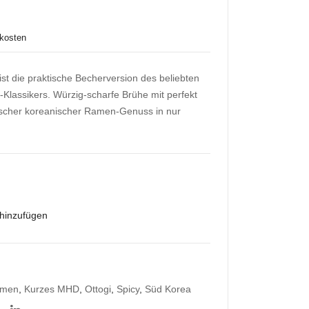
BA
n
SA
Ra
kosten
N
me
Bub
n
st die praktische Becherversion des beliebten
Klassikers. Würzig-scharfe Brühe mit perfekt
ble
Kor
ischer koreanischer Ramen-Genuss in nur
Tea
ean
Birn
Hot
e &
Chili
Mel
65g
one
Dra
 hinzufügen
gon
Ball
Sup
er
amen
,
Kurzes MHD
,
Ottogi
,
Spicy
,
Süd Korea
Gok