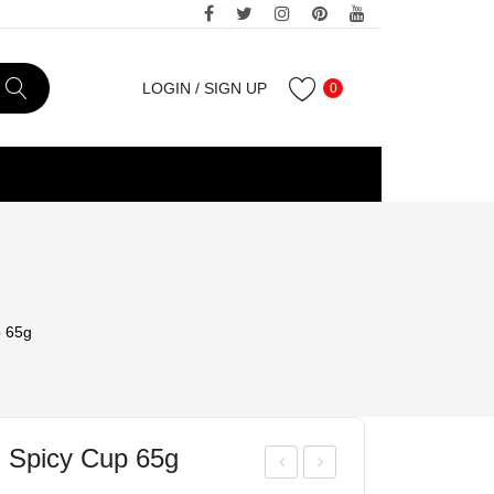
LOGIN
/
SIGN UP
0
p 65g
n Spicy Cup 65g
OB
issi