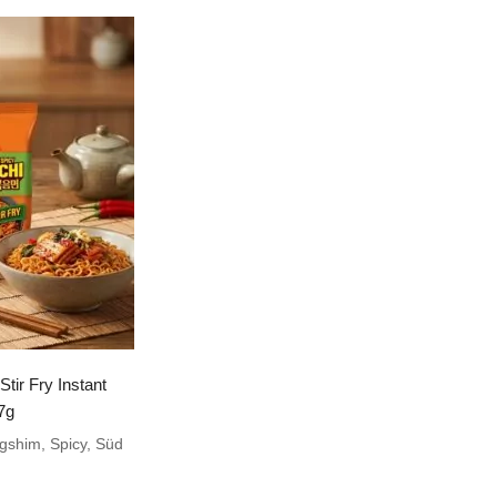
tir Fry Instant
7g
gshim
,
Spicy
,
Süd