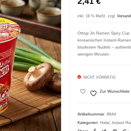
2,41
€
inkl. 19 % MwSt.
zzgl.
Versand
Ottogi Jin Ramen Spicy Cup i
koreanischen Instant-Ramen-
bissfesten Nudeln – authent
wenigen Minuten.
NICHT VORRÄTIG
Zur Wunschliste
Artikelnummer:
8844
Kategorien:
Halal
,
Instant R