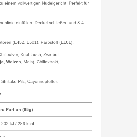
u einem vollwertigen Nudelgericht. Perfekt für
nlinie einfüllen. Deckel schließen und 3-4
atoren (E452, E501), Farbstoff (E101).
hilipulver, Knoblauch, Zwiebel,
ja
,
Weizen
, Mais), Chiliextrakt,
, Shiitake-Pilz, Cayennepfeffer.
n.
ro Portion (65g)
202 kJ / 286 kcal