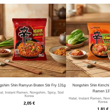
gshim Shin Ramyun Braten Stir Fry 131g
Nongshim Shin Kimchi S
Ramen 13
al
,
Instant Ramen
,
Nongshim
,
Spicy
,
Süd
Korea
Halal
,
Instant Ramen
,
Non
Korea
2,05
€
1,81
€