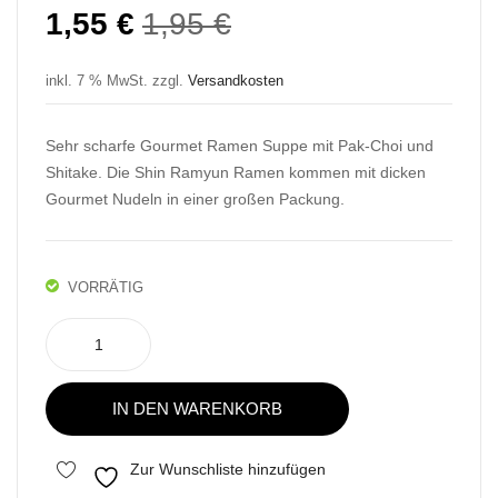
m
g
Ursprünglicher
Aktueller
1,55
€
1,95
€
Soo
Hot
Preis
Preis
n
Chi
war:
ist:
inkl. 7 % MwSt.
zzgl.
Versandkosten
Veg
cke
1,95 €
1,55 €.
gie
n
Sehr scharfe Gourmet Ramen Suppe mit Pak-Choi und
Ra
Car
Shitake. Die Shin Ramyun Ramen kommen mit dicken
my
bon
Gourmet Nudeln in einer großen Packung.
un
ara
VORRÄTIG
Nongshim
Shin
Ramyun
IN DEN WARENKORB
Gourmet
Spicy
Menge
Zur Wunschliste hinzufügen