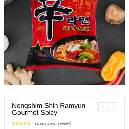
Nongshim Shin Ramyun
Gourmet Spicy
ong
am
shi
yan
(
1
customer review)