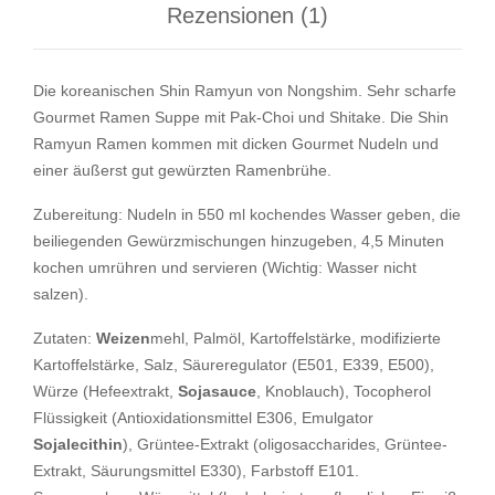
Rezensionen (1)
Die koreanischen Shin Ramyun von Nongshim. Sehr scharfe
Gourmet Ramen Suppe mit Pak-Choi und Shitake. Die Shin
Ramyun Ramen kommen mit dicken Gourmet Nudeln und
einer äußerst gut gewürzten Ramenbrühe.
Zubereitung: Nudeln in 550 ml kochendes Wasser geben, die
beiliegenden Gewürzmischungen hinzugeben, 4,5 Minuten
kochen umrühren und servieren (Wichtig: Wasser nicht
salzen).
Zutaten:
Weizen
mehl, Palmöl, Kartoffelstärke, modifizierte
Kartoffelstärke, Salz, Säureregulator (E501, E339, E500),
Würze (Hefeextrakt,
Sojasauce
, Knoblauch), Tocopherol
Flüssigkeit (Antioxidationsmittel E306, Emulgator
Sojalecithin
), Grüntee-Extrakt (oligosaccharides, Grüntee-
Extrakt, Säurungsmittel E330), Farbstoff E101.