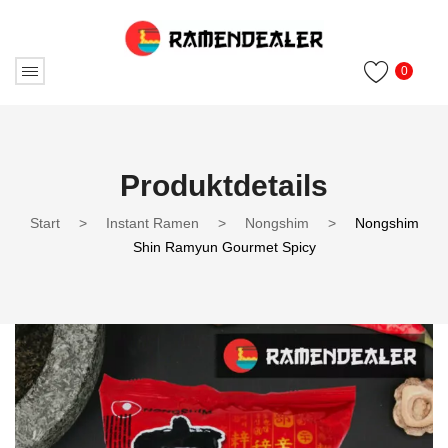
0
Produktdetails
Start
>
Instant Ramen
>
Nongshim
>
Nongshim
Shin Ramyun Gourmet Spicy