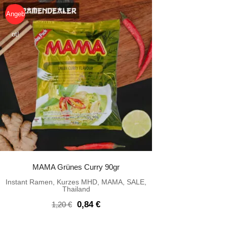
Angeb
ot!
MAMA Grünes Curry 90gr
Instant Ramen
,
Kurzes MHD
,
MAMA
,
SALE
,
Thailand
Ursprünglicher
Aktueller
0,84
€
1,20
€
Preis
Preis
war:
ist: