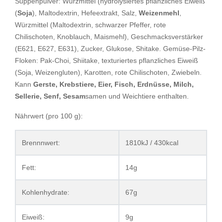
Suppenpulver: Würzmittel (hydrolysiertes pflanzliches Eiweiß
(
Soja
), Maltodextrin, Hefeextrakt, Salz,
Weizenmehl
,
Würzmittel (Maltodextrin, schwarzer Pfeffer, rote
Chilischoten, Knoblauch, Maismehl), Geschmacksverstärker
(E621, E627, E631), Zucker, Glukose, Shitake. Gemüse-Pilz-
Floken: Pak-Choi, Shiitake, texturiertes pflanzliches Eiweiß
(Soja, Weizengluten), Karotten, rote Chilischoten, Zwiebeln.
Kann
Gerste, Krebstiere, Eier, Fisch, Erdnüsse, Milch,
Sellerie, Senf, Sesam
samen und Weichtiere enthalten.
Nährwert (pro 100 g):
Brennnwert:
1810kJ / 430kcal
Fett:
14g
Kohlenhydrate:
67g
Eiweiß:
9g