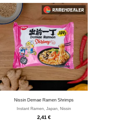
2,60 €
1,81 €.
Nissin Demae Ramen Shrimps
Instant Ramen
,
Japan
,
Nissin
2,41
€