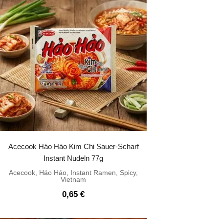
Acecook Háo Háo Kim Chi Sauer-Scharf
Instant Nudeln 77g
Acecook
,
Háo Háo
,
Instant Ramen
,
Spicy
,
Vietnam
0,65
€