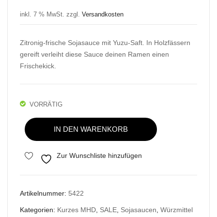
Preis
Preis
ma
rote
war:
ist:
inkl. 7 % MwSt.
zzgl.
Versandkosten
Tam
Boh
7,08 €
4,94 €.
ari
nen
Zitronig-frische Sojasauce mit Yuzu-Saft. In Holzfässern
Soj
Füll
gereift verleiht diese Sauce deinen Ramen einen
asa
ung
Frischekick.
uce
Aus
Glut
Tai
enfr
wan
VORRÄTIG
ei,
,
Shibanuma
150
180
IN DEN WARENKORB
Ponzu
ml
g
Sojasauce,
Zur Wunschliste hinzufügen
150ml
Menge
Artikelnummer:
5422
Kategorien:
Kurzes MHD
,
SALE
,
Sojasaucen
,
Würzmittel