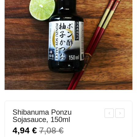
Shibanuma Ponzu
Sojasauce, 150ml
hiba
ochi
Ursprünglicher
Aktueller
4,94
€
7,08
€
nu
Mit