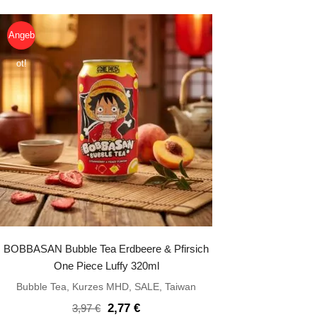
war:
ist:
17,14 €
13,64 €.
Angeb
ot!
BOBBASAN Bubble Tea Erdbeere & Pfirsich
One Piece Luffy 320ml
Bubble Tea
,
Kurzes MHD
,
SALE
,
Taiwan
Ursprünglicher
Aktueller
2,77
€
3,97
€