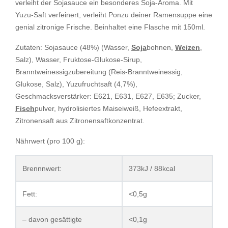
verleiht der Sojasauce ein besonderes Soja-Aroma. Mit
Yuzu-Saft verfeinert, verleiht Ponzu deiner Ramensuppe eine
genial zitronige Frische. Beinhaltet eine Flasche mit 150ml.
Zutaten: Sojasauce (48%) (Wasser,
Soja
bohnen,
Weizen
,
Salz), Wasser, Fruktose-Glukose-Sirup,
Branntweinessigzubereitung (Reis-Branntweinessig,
Glukose, Salz), Yuzufruchtsaft (4,7%),
Geschmacksverstärker: E621, E631, E627, E635; Zucker,
Fisch
pulver, hydrolisiertes Maiseiweiß, Hefeextrakt,
Zitronensaft aus Zitronensaftkonzentrat.
Nährwert (pro 100 g):
Brennnwert:
373kJ / 88kcal
Fett:
<0,5g
– davon gesättigte
<0,1g