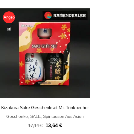
Angeb
ot!
Kizakura Sake Geschenkset Mit Trinkbecher
Geschenke
,
SALE
,
Spirituosen Aus Asien
Ursprünglicher
Aktueller
13,64
€
17,14
€
Preis
Preis