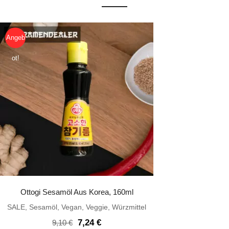
Angeb
ot!
Ottogi Sesamöl Aus Korea, 160ml
SALE
,
Sesamöl
,
Vegan
,
Veggie
,
Würzmittel
Ursprünglicher
Aktueller
7,24
€
9,10
€