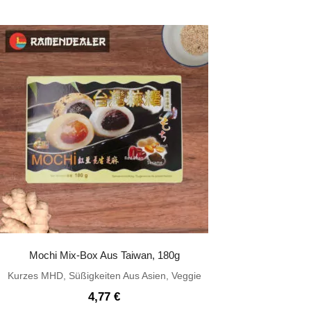
Preis
Preis
war:
ist:
9,10 €
7,24 €.
Mochi Mix-Box Aus Taiwan, 180g
Kurzes MHD
,
Süßigkeiten Aus Asien
,
Veggie
4,77
€