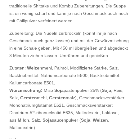
traditionelle Shittake und Kombu Zubereitungen. Die Suppe
ist ein wenig scharf und kann je nach Geschmack auch noch
mit Chilipulver verfeinert werden.
Zubereitung: Die Nudeln zerbröckeln (könnt ihr je nach
Geschmack auch ganz lassen) und mit der Gewürzmischung
in eine Schale geben. Mit 450 ml übergießen und abgedeckt
3 Minuten ziehen lassen. Umrühren und genießen.
Zutaten:
Weizen
mehl, Palmöl, Modifizierte Stärke, Salz,
Backtriebmittel: Natriumcarbonate E500, Backtriebmittel:
Kaliumcarbonate E501,
Würzmischung:
Miso
Soja
pastenpulver 25% (
Soja
, Reis,
Salz,
Gersten
mehl,
Gersten
malz), Geschmacksverstärker:
Mononatriumglutamat E621, Geschmacksverstärker:
Dinatrium-5?-ribonucleotid E635, Maltodextrin, Laktose,
aus
Milch
, Salz,
Soja
saucenpulver (
Soja
,
Weizen
,
Maltodextrin).