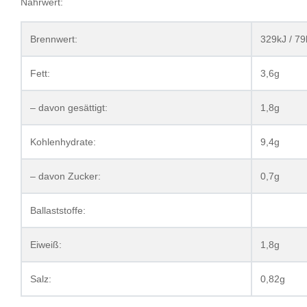
Nährwert:
Brennwert:
329kJ / 79
Fett:
3,6g
– davon gesättigt:
1,8g
Kohlenhydrate:
9,4g
– davon Zucker:
0,7g
Ballaststoffe:
Eiweiß:
1,8g
Salz:
0,82g