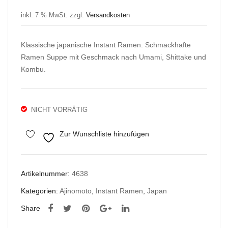
Mi
Bee
inkl. 7 % MwSt.
zzgl.
Versandkosten
Gor
f
eng
Flav
Klassische japanische Instant Ramen. Schmackhafte
Geb
our
Ramen Suppe mit Geschmack nach Umami, Shittake und
rate
Kombu.
ne
Nud
eln
NICHT VORRÄTIG
Zur Wunschliste hinzufügen
Artikelnummer:
4638
Kategorien:
Ajinomoto
,
Instant Ramen
,
Japan
Share