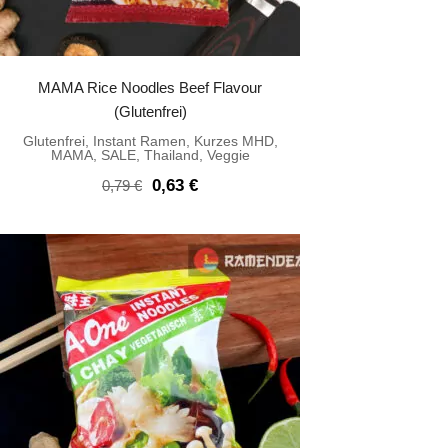
MAMA Rice Noodles Beef Flavour
(Glutenfrei)
Glutenfrei
,
Instant Ramen
,
Kurzes MHD
,
MAMA
,
SALE
,
Thailand
,
Veggie
Ursprünglicher
Aktueller
0,63
€
0,79
€
Preis
Preis
war:
ist:
0,79 €
0,63 €.