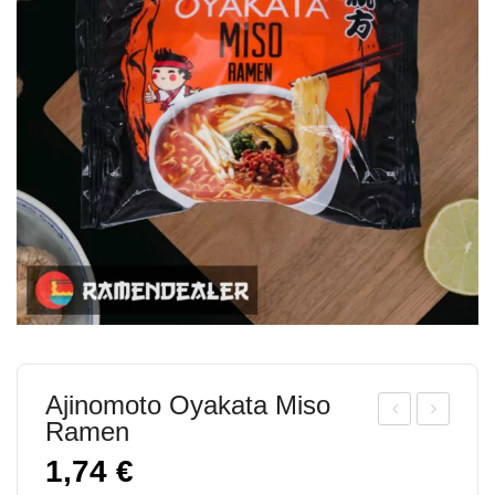
Ajinomoto Oyakata Miso
Ramen
ndo
ei
1,74
€
mie
Lih